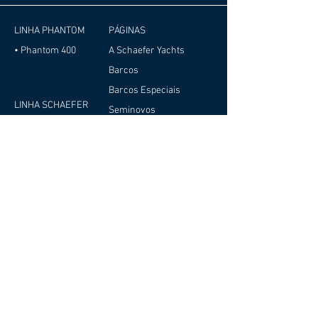
LINHA PHANTOM
PÁGINAS
• Phantom 400
A Schaefer Yachts
Barcos
Barcos Especiais
LINHA SCHAEFER
Seminovos
• Schaefer 380
Novidades
• Schaefer V33
Eventos
• Schaefer V34
Representantes
• Schaefer V44
Contato
• Schaefer 450
Trabalhe conosco
• Schaefer 510 GT
Sobre Cookies
• Schaefer 510 GT
Política de Privacidade
Pininfarina
Relatório de
• Schaefer 510 GT
Transparência e
Sport
Igualdade Salarial