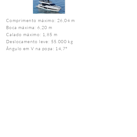
Comprimento máximo: 26,04 m
Boca máxima: 6,20 m
Calado máximo: 1,85 m
Deslocamento leve: 55.000 kg
Ângulo em V na popa: 14,7°
Capacidade combustível: 5.100 L
Capacidade de água doce: 1.500 L
Lotação/noite: 8 a 12 +3
Designer: Marcio Schaefer
LINHA PHANTOM
PÁGINAS
• Phantom 400
A Schaefer Yachts