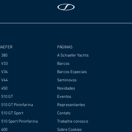
HAEFER
PÁGINAS
r 380
A Schaefer Yachts
r V33
Barcos
r V34
Barcos Especiais
r V44
Seminovos
r 450
Novidades
r 510 GT
Eventos
 510 GT Pininfarina
Representantes
 510 GT Sport
Contato
 510 Sport Pininfarina
Trabalhe conosco
r 600
Sobre Cookies