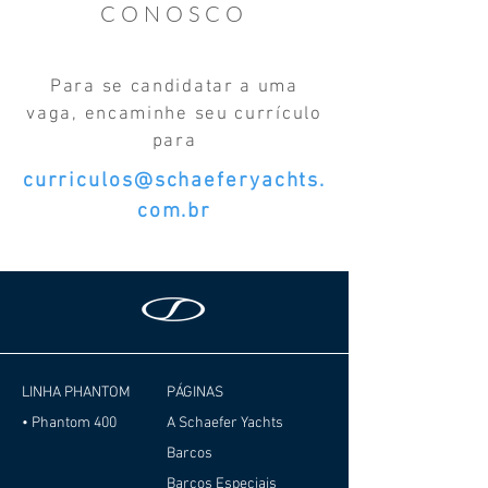
CONOSCO
Para se candidatar a uma
vaga, encaminhe seu currículo
para
curriculos@schaeferyachts.
com.br
LINHA PHANTOM
PÁGINAS
• Phantom 400
A Schaefer Yachts
Barcos
Barcos Especiais