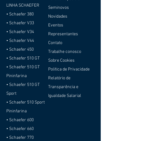
LINHA SCHAEFER
Seminovos
• Schaefer 380
Novidades
• Schaefer V33
Eventos
• Schaefer V34
Representantes
• Schaefer V44
Contato
• Schaefer 450
Trabalhe conosco
• Schaefer 510 GT
Sobre Cookies
• Schaefer 510 GT
Política de Privacidade
Pininfarina
Relatório de
• Schaefer 510 GT
Transparência e
Sport
Igualdade Salarial
• Schaefer 510 Sport
Pininfarina
• Schaefer 600
• Schaefer 660
• Schaefer 770